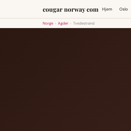
cougar norway com
Hjem
Oslo
Norge
›
Agder
›
Tvedestrand