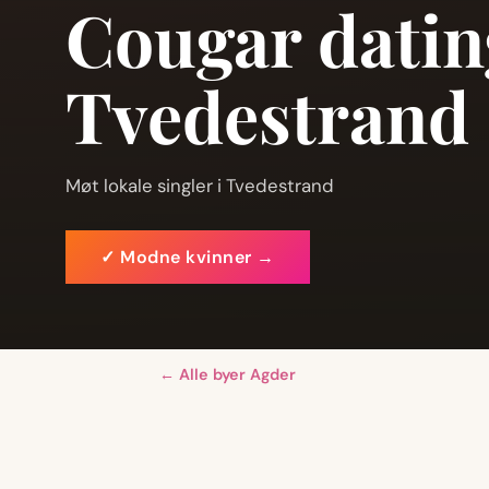
Cougar datin
Tvedestrand
Møt lokale singler i Tvedestrand
✓ Modne kvinner →
← Alle byer Agder