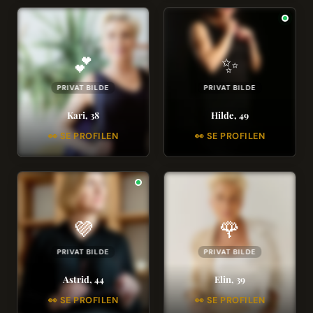
💕
✨
PRIVAT BILDE
PRIVAT BILDE
Kari, 38
Hilde, 49
👀 SE PROFILEN
👀 SE PROFILEN
💜
🌹
PRIVAT BILDE
PRIVAT BILDE
Astrid, 44
Elin, 39
👀 SE PROFILEN
👀 SE PROFILEN