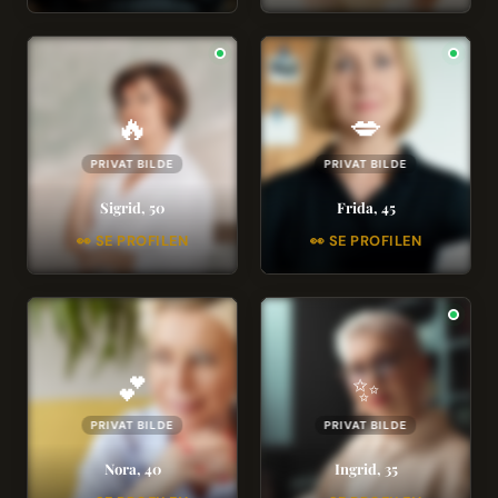
🔥
💋
PRIVAT BILDE
PRIVAT BILDE
Sigrid, 50
Frida, 45
👀 SE PROFILEN
👀 SE PROFILEN
💕
✨
PRIVAT BILDE
PRIVAT BILDE
Nora, 40
Ingrid, 35