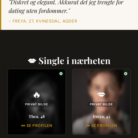
"Diskret og elegant. Akkurat det jeg trengte for
dating uten fordommer."
- FREYA, 27, KVINESDAL, AGDER
💋 Single i nærheten
🔥
💋
PRIVAT BILDE
PRIVAT BILDE
Thea, 48
Freya, 43
👀 SE PROFILEN
👀 SE PROFILEN