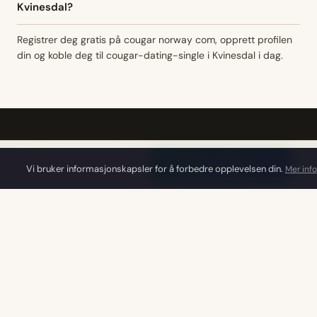
Kvinesdal?
Registrer deg gratis på cougar norway com, opprett profilen
din og koble deg til cougar-dating-single i Kvinesdal i dag.
NÆRLIGGENDE BYER
Finn din match → →
Vi bruker informasjonskapsler for å forbedre opplevelsen din.
Mer info
Kristiansand
Arendal
Grimstad
Vennesla
Mandal
Flekkefjord