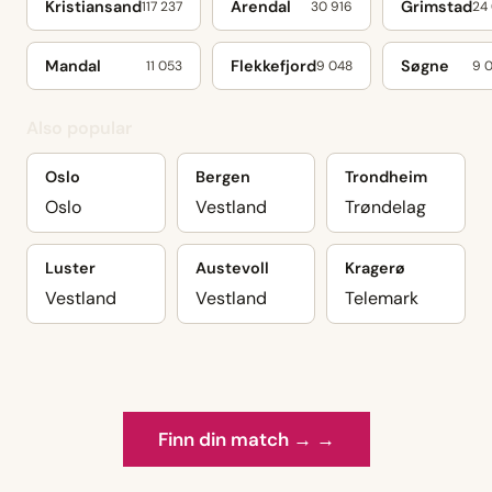
Kristiansand
Arendal
Grimstad
117 237
30 916
24 
Mandal
Flekkefjord
Søgne
11 053
9 048
9 
Also popular
Oslo
Bergen
Trondheim
Oslo
Vestland
Trøndelag
Luster
Austevoll
Kragerø
Vestland
Vestland
Telemark
Finn din match → →