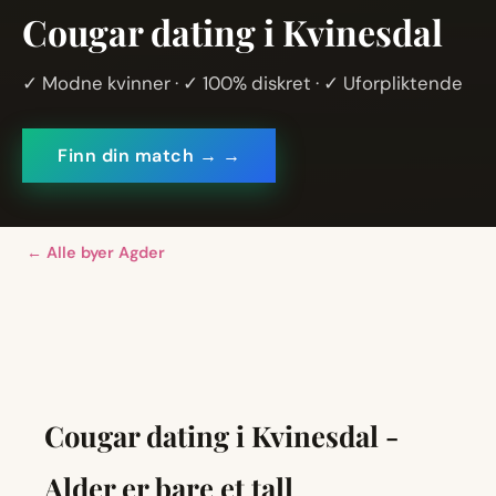
Cougar dating i Kvinesdal
✓ Modne kvinner · ✓ 100% diskret · ✓ Uforpliktende
Finn din match → →
← Alle byer Agder
Cougar dating i Kvinesdal -
Alder er bare et tall