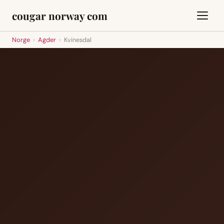
cougar norway com
Norge
›
Agder
›
Kvinesdal