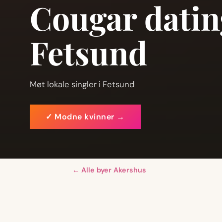
Cougar datin
Fetsund
Møt lokale singler i Fetsund
✓ Modne kvinner →
← Alle byer Akershus