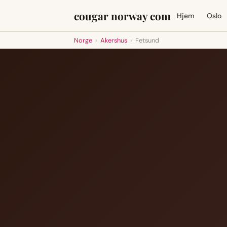
cougar norway com
Hjem
Oslo
Norge
›
Akershus
›
Fetsund