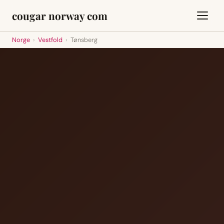
cougar norway com
Norge
›
Vestfold
›
Tønsberg