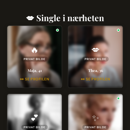
💋 Single i nærheten
🔥
💋
PRIVAT BILDE
PRIVAT BILDE
Maja, 41
Thea, 36
👀 SE PROFILEN
👀 SE PROFILEN
💕
✨
PRIVAT BILDE
PRIVAT BILDE