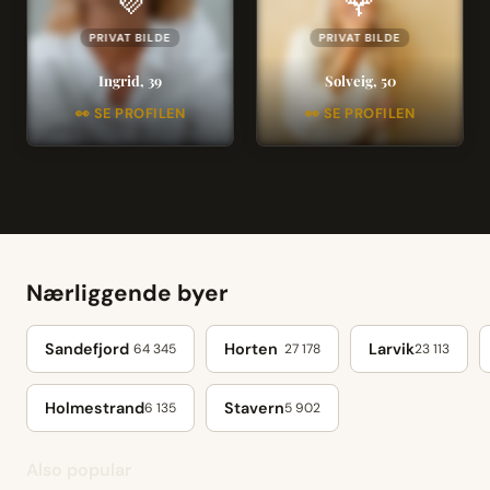
💜
🌹
PRIVAT BILDE
PRIVAT BILDE
Ingrid, 39
Solveig, 50
👀 SE PROFILEN
👀 SE PROFILEN
Nærliggende byer
Sandefjord
Horten
Larvik
64 345
27 178
23 113
Holmestrand
Stavern
6 135
5 902
Also popular