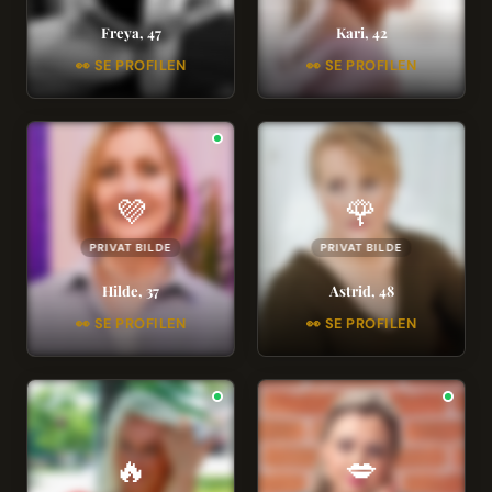
Freya, 47
Kari, 42
👀 SE PROFILEN
👀 SE PROFILEN
💜
🌹
PRIVAT BILDE
PRIVAT BILDE
Hilde, 37
Astrid, 48
👀 SE PROFILEN
👀 SE PROFILEN
🔥
💋