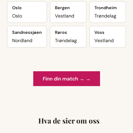
Oslo
Bergen
Trondheim
Oslo
Vestland
Trøndelag
Sandnessjøen
Røros
Voss
Nordland
Trøndelag
Vestland
Finn din match → →
Hva de sier om oss