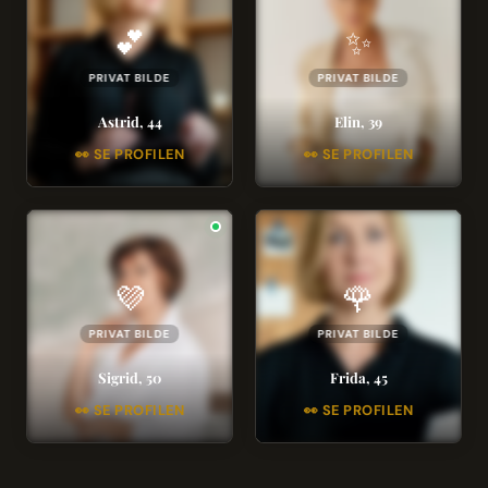
💕
✨
PRIVAT BILDE
PRIVAT BILDE
Astrid, 44
Elin, 39
👀 SE PROFILEN
👀 SE PROFILEN
💜
🌹
PRIVAT BILDE
PRIVAT BILDE
Sigrid, 50
Frida, 45
👀 SE PROFILEN
👀 SE PROFILEN