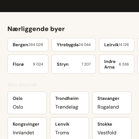
Nærliggende byer
Bergen
Ytrebygda
Leirvik
294 029
24 044
14 126
Indre
Florø
Stryn
9 024
7 207
6 536
Arna
Also popular
Oslo
Trondheim
Stavanger
Oslo
Trøndelag
Rogaland
Kongsvinger
Lenvik
Stokke
Innlandet
Troms
Vestfold