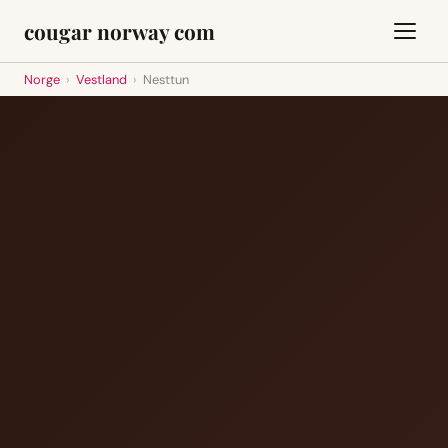
cougar norway com
Norge
›
Vestland
›
Nesttun