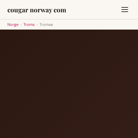
cougar norway com
Norge
›
Troms
›
Tromsø