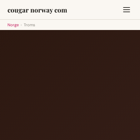
cougar norway com
Norge
›
Troms