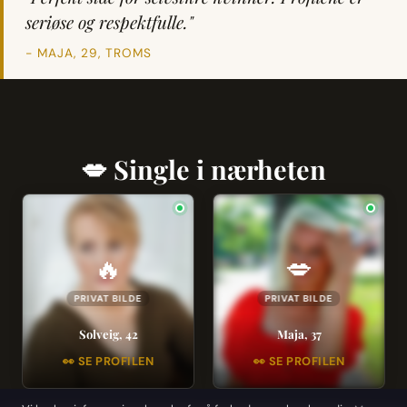
seriøse og respektfulle."
- MAJA, 29, TROMS
💋 Single i nærheten
🔥
💋
PRIVAT BILDE
PRIVAT BILDE
Solveig, 42
Maja, 37
👀 SE PROFILEN
👀 SE PROFILEN