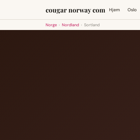
cougar norway com
Hjem
Oslo
Norge
›
Nordland
›
Sortland