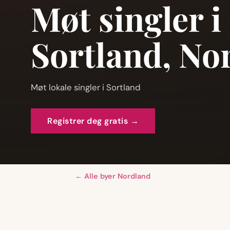
Møt singler i
Sortland, No
Møt lokale singler i Sortland
Registrer deg gratis →
← Alle byer Nordland