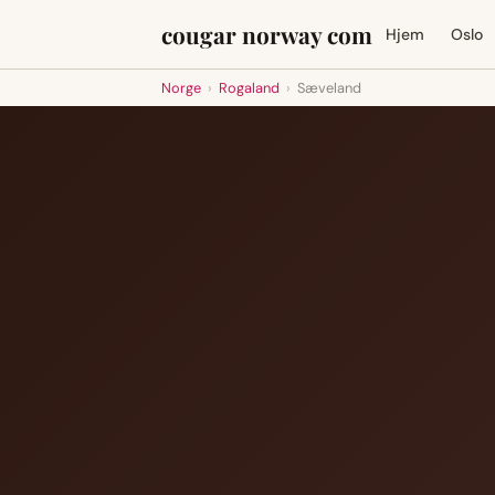
cougar norway com
Hjem
Oslo
Norge
›
Rogaland
›
Sæveland