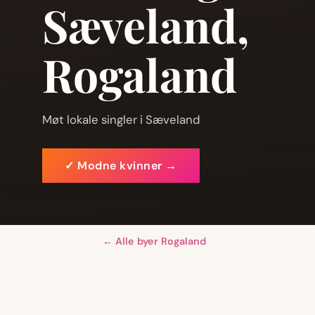
Sæveland,
Rogaland
Møt lokale singler i Sæveland
✓ Modne kvinner →
← Alle byer Rogaland