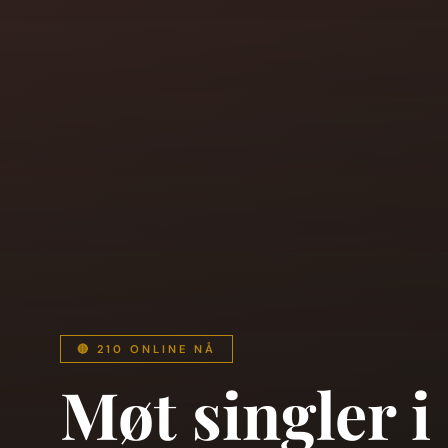
🔴 210 ONLINE NÅ
Møt singler i