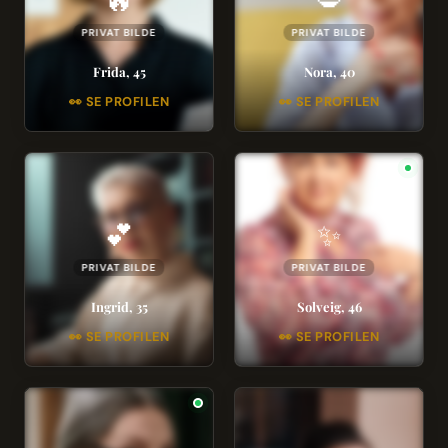
🔥
💋
PRIVAT BILDE
PRIVAT BILDE
Frida, 45
Nora, 40
👀 SE PROFILEN
👀 SE PROFILEN
💕
✨
PRIVAT BILDE
PRIVAT BILDE
Ingrid, 35
Solveig, 46
👀 SE PROFILEN
👀 SE PROFILEN