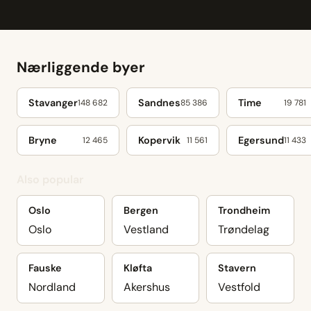
Nærliggende byer
Stavanger
Sandnes
Time
148 682
85 386
19 781
Bryne
Kopervik
Egersund
12 465
11 561
11 433
Also popular
Oslo
Bergen
Trondheim
Oslo
Vestland
Trøndelag
Fauske
Kløfta
Stavern
Nordland
Akershus
Vestfold