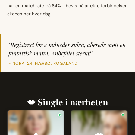
har en matchrate på 84% - bevis på at ekte forbindelser
skapes her hver dag.
"Registrert for 2 måneder siden, allerede møtt en
fantastisk mann. Anbefales sterkt!"
- NORA, 24, NÆRBØ, ROGALAND
💋 Single i nærheten