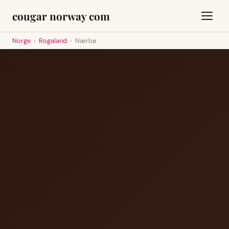
cougar norway com
Norge
›
Rogaland
›
Nærbø