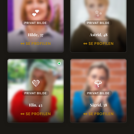
💕
✨
PRIVAT BILDE
PRIVAT BILDE
Hilde, 37
Astrid, 48
👀 SE PROFILEN
👀 SE PROFILEN
💜
🌹
PRIVAT BILDE
PRIVAT BILDE
Elin, 43
Sigrid, 38
👀 SE PROFILEN
👀 SE PROFILEN