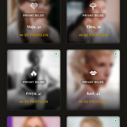
💜
🌹
PRIVAT BILDE
PRIVAT BILDE
Maja, 41
Thea, 36
👀 SE PROFILEN
👀 SE PROFILEN
🔥
💋
PRIVAT BILDE
PRIVAT BILDE
Freya, 47
Kari, 42
👀 SE PROFILEN
👀 SE PROFILEN