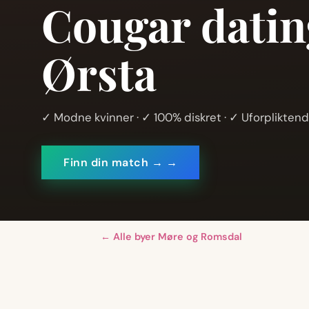
Cougar datin
Ørsta
✓ Modne kvinner · ✓ 100% diskret · ✓ Uforplikten
Finn din match → →
← Alle byer Møre og Romsdal