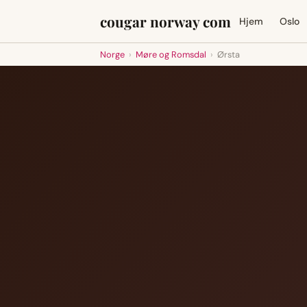
cougar norway com
Hjem
Oslo
Norge
›
Møre og Romsdal
›
Ørsta