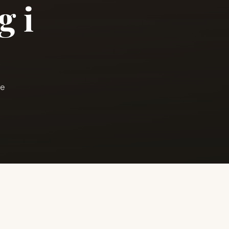
g i
de